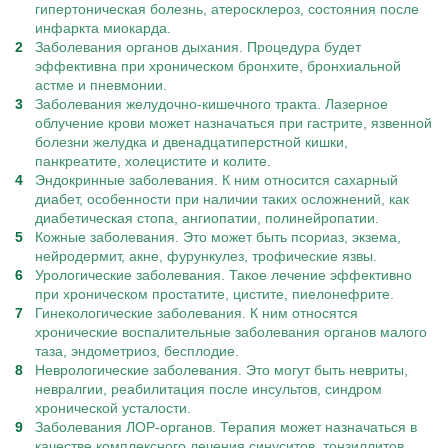
гипертоническая болезнь, атеросклероз, состояния после
инфаркта миокарда.
Заболевания органов дыхания. Процедура будет
эффективна при хроническом бронхите, бронхиальной
астме и пневмонии.
Заболевания желудочно-кишечного тракта. Лазерное
облучение крови может назначаться при гастрите, язвенной
болезни желудка и двенадцатиперстной кишки,
панкреатите, холецистите и колите.
Эндокринные заболевания. К ним относится сахарный
диабет, особенности при наличии таких осложнений, как
диабетическая стопа, ангиопатии, полинейропатии.
Кожные заболевания. Это может быть псориаз, экзема,
нейродермит, акне, фурункулез, трофические язвы.
Урологические заболевания. Такое лечение эффективно
при хроническом простатите, цистите, пиелонефрите.
Гинекологические заболевания. К ним относятся
хронические воспалительные заболевания органов малого
таза, эндометриоз, бесплодие.
Неврологические заболевания. Это могут быть невриты,
невралгии, реабилитация после инсультов, синдром
хронической усталости.
Заболевания ЛОР-органов. Терапия может назначаться в
качестве комплексного лечения синуситов, тонзиллитов,