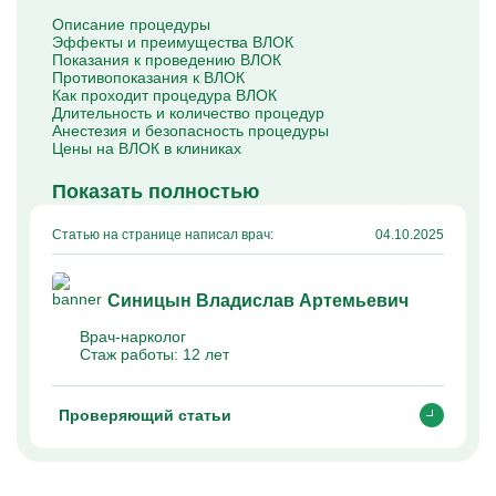
Капельницы Преднизолона
Описание процедуры
Цераксон капельница
Эффекты и преимущества ВЛОК
Капельница Церебролизин
Показания к проведению ВЛОК
Капельница Мильгамма
Противопоказания к ВЛОК
Капельница Цефтриаксон
Как проходит процедура ВЛОК
Капельница Ципрофлоксацин
Длительность и количество процедур
Капельница Рингер
Анестезия и безопасность процедуры
Цены на ВЛОК в клиниках
Показать полностью
Статью на странице написал врач:
04.10.2025
Синицын Владислав Артемьевич
Врач-нарколог
Стаж работы:
12 лет
Проверяющий статьи