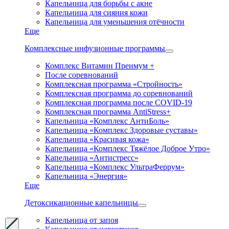
Капельница для борьбы с акне
Капельница для сияния кожи
Капельница для уменьшения отёчности
Еще
Комплексные инфузионные программы
Комплекс Витамин Преимум +
После соревнований
Комплексная программа «Стройность»
Комплексная программа до соревнований
Комплексная программа после COVID-19
Комплексная программа AntiStress+
Капельница «Комплекс АнтиБоль»
Капельница «Комплекс Здоровые суставы»
Капельница «Красивая кожа»
Капельница «Комплекс Тяжёлое Доброе Утро»
Капельница «Антистресс»
Капельница «Комплекс УльтраФеррум»
Капельница «Энергия»
Еще
Детоксикационные капельницы
Капельница от запоя