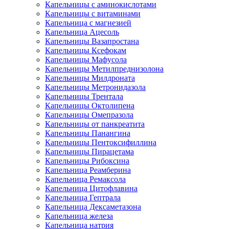
Капельницы с аминокислотами
Капельницы с витаминами
Капельница с магнезией
Капельница Ацесоль
Капельницы Вазапростана
Капельницы Ксефокам
Капельницы Мафусола
Капельницы Метилпреднизолона
Капельницы Милдроната
Капельницы Метронидазола
Капельницы Трентала
Капельницы Октолипена
Капельницы Омепразола
Капельницы от панкреатита
Капельницы Панангина
Капельницы Пентоксифиллина
Капельницы Пирацетама
Капельницы Рибоксина
Капельница Реамберина
Капельница Ремаксола
Капельница Цитофлавина
Капельница Гептрала
Капельница Дексаметазона
Капельница железа
Капельница натрия