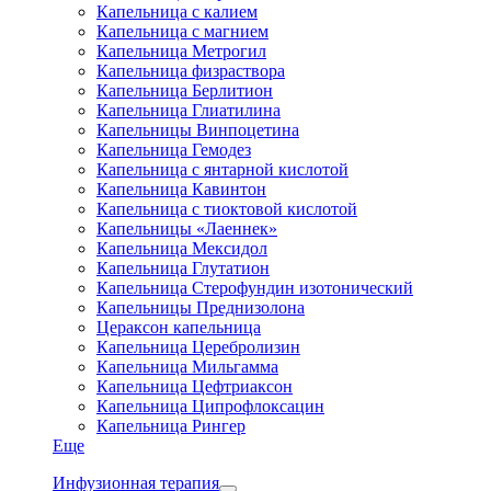
Капельница с калием
Капельница с магнием
Капельница Метрогил
Капельница физраствора
Капельница Берлитион
Капельница Глиатилина
Капельницы Винпоцетина
Капельница Гемодез
Капельница с янтарной кислотой
Капельница Кавинтон
Капельница с тиоктовой кислотой
Капельницы «Лаеннек»
Капельница Мексидол
Капельница Глутатион
Капельница Стерофундин изотонический
Капельницы Преднизолона
Цераксон капельница
Капельница Церебролизин
Капельница Мильгамма
Капельница Цефтриаксон
Капельница Ципрофлоксацин
Капельница Рингер
Еще
Инфузионная терапия