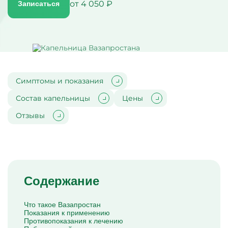
от 4 050 ₽
Записаться
Капельницы Преднизолона
Цераксон капельница
Капельница Церебролизин
Капельница Мильгамма
Капельница Цефтриаксон
Капельница Ципрофлоксацин
Капельница Рингер
Симптомы и показания
Состав капельницы
Цены
Отзывы
Содержание
Что такое Вазапростан
Показания к применению
Противопоказания к лечению