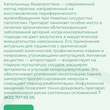
Капельницы при ковиде
Вакансии
Диагностика компьютерной зависимости
Капельницы Омепразола
Капельница «Антистресс»
Кодирование двойной блок
Капельницы Вазапростана — современный
Капельницы при остеопорозе
Записаться
Акции
Диагностика созависимости
Капельницы от панкреатита
Капельница «Комплекс УльтраФеррум»
Кодирование вивитрол
Капельницы при остеохондрозе
метод терапии, направленный на
Юридическая информация
Диагностика психических расстройств
Капельницы Панангина
Капельница «Энергия»
Кодирование торпедо
Капельницы при отравлении
восстановление периферического
Диагностика расстройств личности
Капельницы Пентоксифиллина
Кодирование Довженко
кровообращения при тяжелых сосудистых
Капельницы Пирацетама
Капельница на дому
Кодирование уколом
Капельницы Рибоксина
патологиях. Препарат занимает особое место в
Кодирование лазером
Капельница Реамберина
лечении хронических облитерирующих
Лечение алкоголизма
Капельница Ремаксола
Лечение женского алкоголизма
заболеваний артерий, когда консервативные
Капельница Цитофлавина
Лечение мужского алкоголизма
подходы не дают результата, а хирургическое
Адрес
Капельница Гептрала
Лечение хронического алкоголизма
вмешательство невозможно. Его применение
Капельница Дексаметазона
пер. Швейный, 10
Вшивание от алкоголизма
актуально для пациентов с критической
Капельница железа
Кодирование Алгоминал
Время работы
Капельница натрия
ишемией конечностей, трофическими язвами и
Колме от алкоголизма
Круглосуточно
Капельница с калием
Кодирование Аквилонг
некрозами, угрожающими ампутацией. Активное
Капельница с магнием
Кодирование Эспераль
Поддержка 24/7
вещество — алпростадил — воздействует на
Капельница Метрогил
гладкую мускулатуру сосудов, расширяя
7 (800) 707-93-05
Капельница физраствора
артериолы и улучшая микроциркуляцию. Это
Капельница Берлитион
Капельница Глиатилина
обеспечивает усиленную оксигенацию тканей,
Капельницы Винпоцетина
замедляет прогрессирование некроза и
Капельница Гемодез
сокращает период реабилитации. Инфузионное
Капельница с янтарной кислотой
введение позволяет точно дозировать препарат,
Капельница Кавинтон
минимизируя риски системных осложнений
7
Капельница с тиоктовой кислотой
Капельницы «Лаеннек»
(800) 707-93-05
.
Капельница Мексидол
Капельница Глутатион
Капельница Стерофундин изотонический