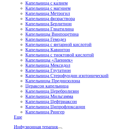
Капельница с калием
Капельница с магнием
Капельница Метрогил
Капельница физраствора
Капельница Берлитион
Капельница Глиатилина
Капельницы Винпоцетина
Капельница Гемодез
Капельница с янтарной кислотой
Капельница Кавинтон
Капельница с тиоктовой кислотой
Капельницы «Лаеннек»
Капельница Мексидол
Капельница Глутатион
Капельница Стерофундин изотонический
Капельницы Преднизолона
Цераксон капельница
Капельница Церебролизин
Капельница Мильгамма
Капельница Цефтриаксон
Капельница Ципрофлоксацин
Капельница Рингер
Еще
Инфузионная терапия