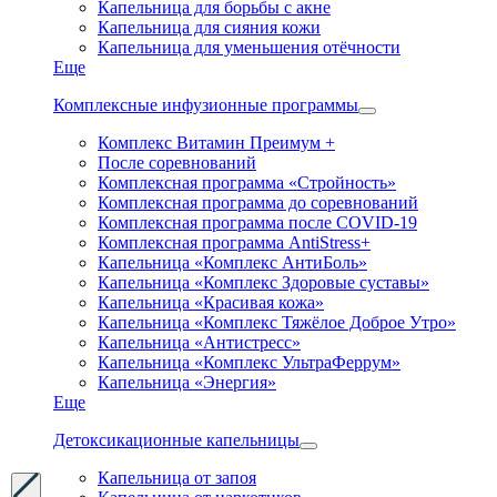
Капельница для борьбы с акне
Капельница для сияния кожи
Капельница для уменьшения отёчности
Еще
Комплексные инфузионные программы
Комплекс Витамин Преимум +
После соревнований
Комплексная программа «Стройность»
Комплексная программа до соревнований
Комплексная программа после COVID-19
Комплексная программа AntiStress+
Капельница «Комплекс АнтиБоль»
Капельница «Комплекс Здоровые суставы»
Капельница «Красивая кожа»
Капельница «Комплекс Тяжёлое Доброе Утро»
Капельница «Антистресс»
Капельница «Комплекс УльтраФеррум»
Капельница «Энергия»
Еще
Детоксикационные капельницы
Капельница от запоя