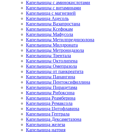
Капельницы с аминокислотами
Капельницы с витаминами
Капельница с магнезией
Капельница Ацесоль
Капельницы Вазапростана
Капельницы Ксефокам
Капельницы Мафусола
Капельницы Метилпреднизолона
Капельницы Милдроната
Капельницы Метронидазола
Капельницы Трентала
Капельницы Октолипена
Капельницы Омепразола
Капельницы от панкреатита
Капельницы Панангина
Капельницы Пентоксифиллина
Капельницы Пирацетама
Капельницы Рибоксина
Капельница Реамберина
Капельница Ремаксола
Капельница Цитофлавина
Капельница Гептрала
Капельница Дексаметазона
Капельница железа
Капельница натрия