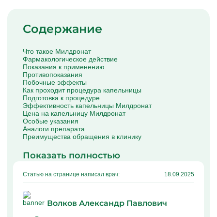
Капельницы Преднизолона
Цераксон капельница
Капельница Церебролизин
Содержание
Капельница Мильгамма
Капельница Цефтриаксон
Капельница Ципрофлоксацин
Что такое Милдронат
Капельница Рингер
Фармакологическое действие
Показания к применению
Противопоказания
Побочные эффекты
Как проходит процедура капельницы
Подготовка к процедуре
Эффективность капельницы Милдронат
Цена на капельницу Милдронат
Особые указания
Аналоги препарата
Преимущества обращения в клинику
Показать полностью
Статью на странице написал врач:
18.09.2025
Волков Александр Павлович