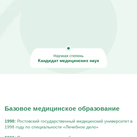
Капельницы Преднизолона
Цераксон капельница
Капельница Церебролизин
Капельница Мильгамма
Капельница Цефтриаксон
Капельница Ципрофлоксацин
Капельница Рингер
Научная степень
Кандидат медицинских наук
Базовое медицинское образование
1998:
Ростовский государственный медицинский университет в
1998 году по специальности «Лечебное дело»