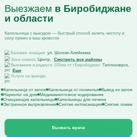
Выезжаем
в Биробиджане
и области
Капельница с выездом — быстрый способ залить чистоту и
силу прямо в ваш кровоток
Базовая локация:
ул. Шолом-Алейхема
Зона охвата:
Центр
Смотреть все районы
Выезжаем в радиусе 100км от г.Биробиджан:
Теплоозерск
Еще
Услуги на выезде:
Капельница от запоя
Капельница от похмелья
Вывод из запоя
Нарколог на дом
Медикаментозное кодирование
Очищающие капельницы
Капельницы для печени
Экстренное вытрезвление
Снятие интоксикации
Снятие ломки
Вызвать врача