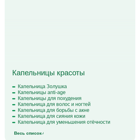
Капельница Мексидол
Капельницы при остеопорозе
Капельница Глутатион
Капельницы при остеохондрозе
Капельница Стерофундин изотонический
Капельницы при отравлении
Капельницы Преднизолона
Цераксон капельница
Капельница Церебролизин
Капельница Мильгамма
Капельница Цефтриаксон
Капельница Ципрофлоксацин
Капельница Рингер
Капельницы красоты
Капельница Золушка
Капельницы anti-age
Капельницы для похудения
Капельница для волос и ногтей
Капельница для борьбы с акне
Капельница для сияния кожи
Капельница для уменьшения отёчности
Весь список