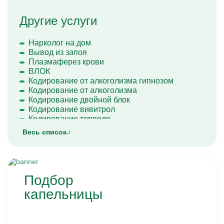
Другие услуги
Нарколог на дом
Вывод из запоя
Плазмаферез крови
ВЛОК
Кодирование от алкоголизма гипнозом
Кодирование от алкоголизма
Кодирование двойной блок
Кодирование вивитрол
Кодирование торпедо
Кодирование Довженко
Весь список
Кодирование уколом
Кодирование лазером
Лечение алкоголизма
Лечение женского алкоголизма
Лечение мужского алкоголизма
Подбор
Лечение хронического алкоголизма
капельницы
Вшивание от алкоголизма
Кодирование Алгоминал
Колме от алкоголизма
Кодирование Аквилонг