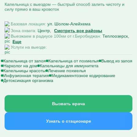
Капельница с выездом — быстрый способ залить чистоту и
силу прямо в ваш кровоток
Базовая локация:
ул. Шолом-Алейхема
Зона охвата:
Центр
Смотреть все районы
Выезжаем в радиусе 100км от г.Биробиджан:
Теплоозерск
Еще
Услуги на выезде:
Капельница от запоя
Капельница от похмелья
Вывод из запоя
Нарколог на дом
Капельницы для иммунитета
Капельницы красоты
Лечение похмелья
Инфузионная терапия
Медикаментозное кодирование
Детоксикация организма
Вызвать врача
Узнать о стационаре