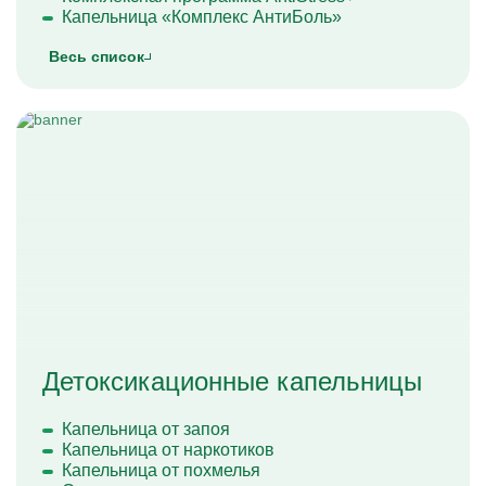
Капельница «Комплекс АнтиБоль»
Капельница «Комплекс Здоровые суставы»
Весь список
Капельница «Красивая кожа»
Капельница «Комплекс Тяжёлое Доброе Утро»
Капельница «Антистресс»
Капельница «Комплекс УльтраФеррум»
Капельница «Энергия»
Детоксикационные капельницы
Капельница от запоя
Капельница от наркотиков
Капельница от похмелья