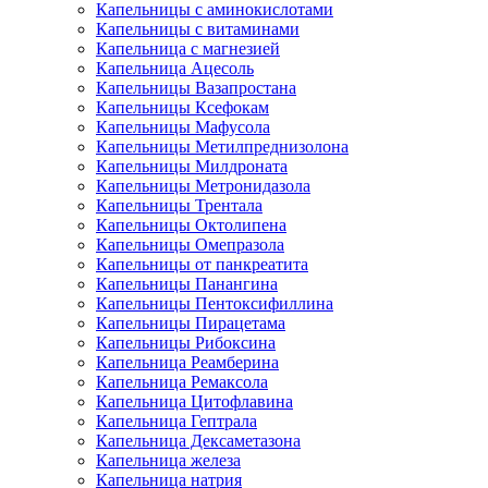
Капельницы с аминокислотами
Капельницы с витаминами
Капельница с магнезией
Капельница Ацесоль
Капельницы Вазапростана
Капельницы Ксефокам
Капельницы Мафусола
Капельницы Метилпреднизолона
Капельницы Милдроната
Капельницы Метронидазола
Капельницы Трентала
Капельницы Октолипена
Капельницы Омепразола
Капельницы от панкреатита
Капельницы Панангина
Капельницы Пентоксифиллина
Капельницы Пирацетама
Капельницы Рибоксина
Капельница Реамберина
Капельница Ремаксола
Капельница Цитофлавина
Капельница Гептрала
Капельница Дексаметазона
Капельница железа
Капельница натрия