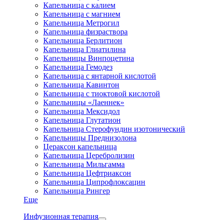
Капельница с калием
Капельница с магнием
Капельница Метрогил
Капельница физраствора
Капельница Берлитион
Капельница Глиатилина
Капельницы Винпоцетина
Капельница Гемодез
Капельница с янтарной кислотой
Капельница Кавинтон
Капельница с тиоктовой кислотой
Капельницы «Лаеннек»
Капельница Мексидол
Капельница Глутатион
Капельница Стерофундин изотонический
Капельницы Преднизолона
Цераксон капельница
Капельница Церебролизин
Капельница Мильгамма
Капельница Цефтриаксон
Капельница Ципрофлоксацин
Капельница Рингер
Еще
Инфузионная терапия