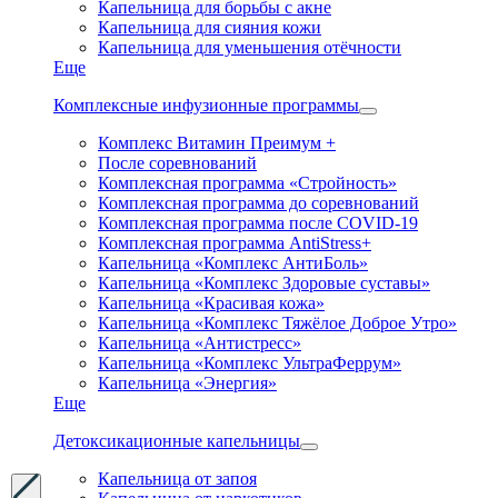
Капельница для борьбы с акне
Капельница для сияния кожи
Капельница для уменьшения отёчности
Еще
Комплексные инфузионные программы
Комплекс Витамин Преимум +
После соревнований
Комплексная программа «Стройность»
Комплексная программа до соревнований
Комплексная программа после COVID-19
Комплексная программа AntiStress+
Капельница «Комплекс АнтиБоль»
Капельница «Комплекс Здоровые суставы»
Капельница «Красивая кожа»
Капельница «Комплекс Тяжёлое Доброе Утро»
Капельница «Антистресс»
Капельница «Комплекс УльтраФеррум»
Капельница «Энергия»
Еще
Детоксикационные капельницы
Капельница от запоя