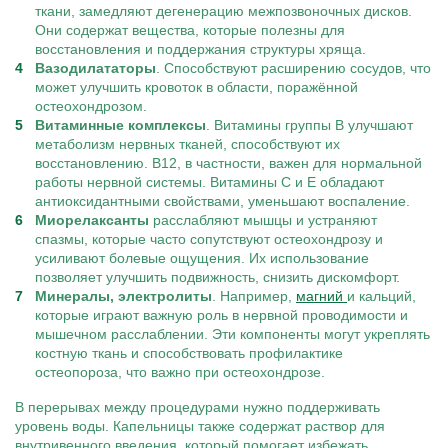
ткани, замедляют дегенерацию межпозвоночных дисков.
Они содержат вещества, которые полезны для
восстановления и поддержания структуры хряща.
Вазодилататоры
. Способствуют расширению сосудов, что
может улучшить кровоток в области, поражённой
остеохондрозом.
Витаминные комплексы
. Витамины группы B улучшают
метаболизм нервных тканей, способствуют их
восстановлению. B12, в частности, важен для нормальной
работы нервной системы. Витамины C и E обладают
антиоксидантными свойствами, уменьшают воспаление.
Миорелаксанты
расслабляют мышцы и устраняют
спазмы, которые часто сопутствуют остеохондрозу и
усиливают болевые ощущения. Их использование
позволяет улучшить подвижность, снизить дискомфорт.
Минералы, электролиты
. Например,
магний
и кальций,
которые играют важную роль в нервной проводимости и
мышечном расслаблении. Эти компоненты могут укреплять
костную ткань и способствовать профилактике
остеопороза, что важно при остеохондрозе.
В перерывах между процедурами нужно поддерживать
уровень воды. Капельницы также содержат раствор для
внутривенного введения, который помогает избежать