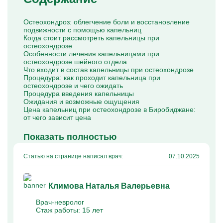
Капельницы Преднизолона
Цераксон капельница
Капельница Церебролизин
Остеохондроз: облегчение боли и восстановление
Капельница Мильгамма
подвижности с помощью капельниц
Капельница Цефтриаксон
Когда стоит рассмотреть капельницы при
Капельница Ципрофлоксацин
остеохондрозе
Капельница Рингер
Особенности лечения капельницами при
остеохондрозе шейного отдела
Что входит в состав капельницы при остеохондрозе
Процедура: как проходит капельница при
остеохондрозе и чего ожидать
Процедура введения капельницы
Ожидания и возможные ощущения
Цена капельниц при остеохондрозе в Биробиджане:
от чего зависит цена
Показать полностью
Статью на странице написал врач:
07.10.2025
Климова Наталья Валерьевна
Врач-невролог
Стаж работы:
15 лет