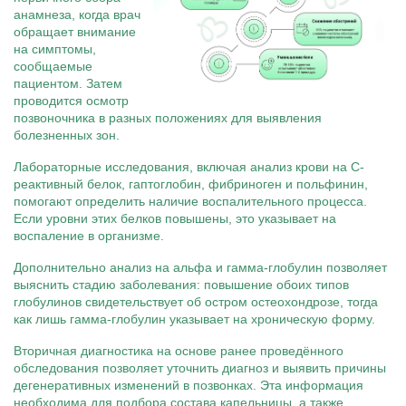
анамнеза, когда врач
обращает внимание
на симптомы,
сообщаемые
пациентом. Затем
проводится осмотр
позвоночника в разных положениях для выявления
болезненных зон.
Лабораторные исследования, включая анализ крови на C-
реактивный белок, гаптоглобин, фибриноген и польфинин,
помогают определить наличие воспалительного процесса.
Если уровни этих белков повышены, это указывает на
воспаление в организме.
Дополнительно анализ на альфа и гамма-глобулин позволяет
выяснить стадию заболевания: повышение обоих типов
глобулинов свидетельствует об остром остеохондрозе, тогда
как лишь гамма-глобулин указывает на хроническую форму.
Вторичная диагностика на основе ранее проведённого
обследования позволяет уточнить диагноз и выявить причины
дегенеративных изменений в позвонках. Эта информация
необходима для подбора состава капельницы, а также