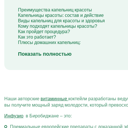
Капельница Глиатилина
Капельницы Винпоцетина
Преимущества капельниц красоты
Капельница Гемодез
Капельницы красоты: состав и действие
Капельница с янтарной кислотой
Виды капельниц для красоты и здоровья
Капельница Кавинтон
Кому подходят капельницы красоты?
Капельница с тиоктовой кислотой
Как пройдет процедура?
Капельницы «Лаеннек»
Как это работает?
Капельница Мексидол
Плюсы домашних капельниц:
Капельница Глутатион
Капельница Стерофундин
Показать полностью
изотонический
Капельницы Преднизолона
Цераксон капельница
Капельница Церебролизин
Капельница Мильгамма
Капельница Цефтриаксон
Капельница Ципрофлоксацин
Капельница Рингер
Наши авторские
витаминные
коктейли разработаны веду
вы получите мощный заряд молодости, который превосх
Инфузио
в Биробиджане – это:
Премиальные европейские препараты с доказанной 