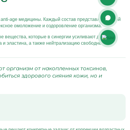
anti-age медицины. Каждый состав представляет собой
ексное омоложение и оздоровление организма.
е вещества, которые в синергии усиливают действие
а и эластина, а также нейтрализацию свободных
т организм от накопленных токсинов,
обиться здорового сияния кожи, но и
ые решают конкретные задачи: от коррекции возрастных