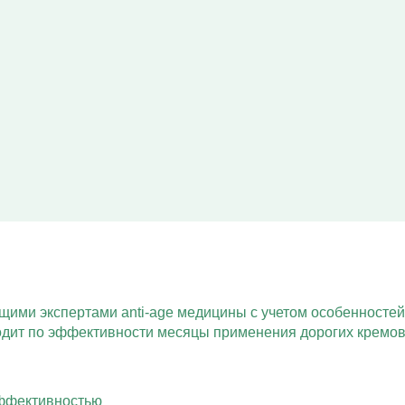
Кодирование Алгоминал
Колме от алкоголизма
Кодирование Аквилонг
Кодирование Эспераль
щими экспертами anti-age медицины с учетом особенностей
одит по эффективности месяцы применения дорогих кремов
эффективностью