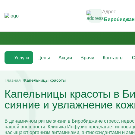
Адрес
Биробиджан
Услуги
Цены
Акции
Врачи
Контакты
О
Медикаментозные капельницы
Инфузио
(препараты)
Главная
Капельницы красоты
Капельни
Капельницы красоты в Б
Капельницы с аскорбиновой кислотой
Капельни
Капельницы с антибиотиками
Капельни
сияние и увлажнение кож
Капельницы с аминокислотами
Капельни
Капельницы с витаминами
Капельни
Капельница с магнезией
Витаминн
Капельница Ацесоль
Капельни
В динамичном ритме жизни в Биробиджане стресс, недос
Капельницы Вазапростана
Капельни
нашей внешности. Клиника Инфузио предлагает инновац
Капельницы Ксефокам
Капельни
насыщают организм витаминами, антиоксидантами и ами