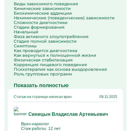
Капельницы Преднизолона
Виды зависимого поведения
Цераксон капельница
Химические зависимости
Капельница Церебролизин
Биохимические аддикции
Капельница Мильгамма
Нехимические (поведенческие) зависимости
Капельница Цефтриаксон
Сложности диагностики
Капельница Ципрофлоксацин
Стадии формирования
Капельница Рингер
Начальный
Фаза активного злоупотребления
Стадия полной зависимости
Симптомы
Как проводится диагностика
Как вернуться к полноценной жизни
Физическая стабилизация
Коррекция пищевого поведения
Психотерапия как основа выздоровления
Роль групповых программ
Показать полностью
Статью на странице написал врач:
09.11.2025
Синицын Владислав Артемьевич
Врач-нарколог
Стаж работы:
12 лет