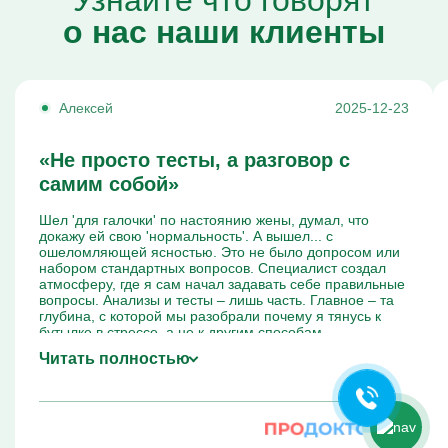
Узнайте что говорят
о нас наши клиенты
Алексей
2025-12-23
«Не просто тесты, а разговор с
самим собой»
Шел 'для галочки' по настоянию жены, думал, что
докажу ей свою 'нормальность'. А вышел... с
ошеломляющей ясностью. Это не было допросом или
Ольга Кравченко
набором стандартных вопросов. Специалист создал
Здравствуйте! Готова помочь
атмосферу, где я сам начал задавать себе правильные
вам. Напишите мне, если у
вопросы. Анализы и тесты – лишь часть. Главное – та
глубина, с которой мы разобрали почему я тянусь к
вас появятся вопросы.
бутылке в стрессе, а не к другим способам.
Диагностика показала не только риск алкогольной
Читать полностью
зависимости, но и мои неосознанные паттерны
избегания проблем. Это был старт, о котором я даже не
подозревал. Спасибо.