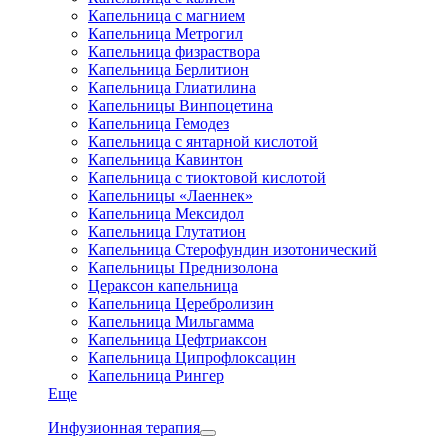
Капельница с магнием
Капельница Метрогил
Капельница физраствора
Капельница Берлитион
Капельница Глиатилина
Капельницы Винпоцетина
Капельница Гемодез
Капельница с янтарной кислотой
Капельница Кавинтон
Капельница с тиоктовой кислотой
Капельницы «Лаеннек»
Капельница Мексидол
Капельница Глутатион
Капельница Стерофундин изотонический
Капельницы Преднизолона
Цераксон капельница
Капельница Церебролизин
Капельница Мильгамма
Капельница Цефтриаксон
Капельница Ципрофлоксацин
Капельница Рингер
Еще
Инфузионная терапия