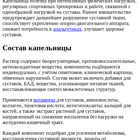
Капельница полезна при интенсивных физических нагрузках,
регулярных спортивных тренировках и работе, связанной с
однообразной нагрузкой на суставы. Раннее вмешательство
предупреждает дальнейшее разрушение суставной ткани,
способствует укреплению опорно-двигательного аппарата,
снижает потребность в
анальгетиках
, улучшает здоровье
суставов.
Состав капельницы
Раствор содержит биорегуляторные, противовоспалительные,
антиоксидантные вещества, компоненты подбираются
индивидуально, с учётом симптомов, клинической картины,
обменных нарушений. Состав может включать добавки для
суставов, БАД, вещества, усиливающие питание тканей,
восстанавливающие синтез межклеточных структур.
Применяются
витамины
для суставов, аминокислоты,
коллаген, тиоктовая кислота, антигипоксанты, кальций для
костей, а также экстракт растений для суставов,
направленный на снижение воспаления без нагрузки на
желудочно-кишечный тракт.
Каждый компонент подобран для усиления метаболизма,
восстановления суставной жидкости, защиты от