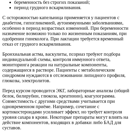
беременность без строгих показаний;
период грудного вскармливания.
С осторожностью капельница применяется у пациентов с
диабетом, гипогликемией, аутоиммунными заболеваниями,
особенно в период возрастных изменений. При беременности
назначение возможно только по жизненным показаниям, при
одобрении гинеколога. При лактации требуется временный
отказ от грудного вскармливания.
Бронхиальная астма, васкулиты, псориаз требуют подбора
индивидуальной схемы, контроля иммунного ответа,
мониторинга реакции на натуральные компоненты,
содержащиеся в растворе. Пациенты с метаболическим
синдромом нуждаются в отслеживании липидного профиля,
глюкозы, электролитов.
Перед курсом проводится ЭКГ, лабораторные анализы (общий
белок, билирубин, глюкоза, креатинин), коагулограмма.
Совместимость с другими средствами учитывается при
одновременном приёме. Например, сочетание с
кортикостероидами усиливает эффект, но требует контроля
уровня сахара в крови. Некоторые препараты могут влиять на
действие компонентов, входящих в добавки либо БАД для
суставов.