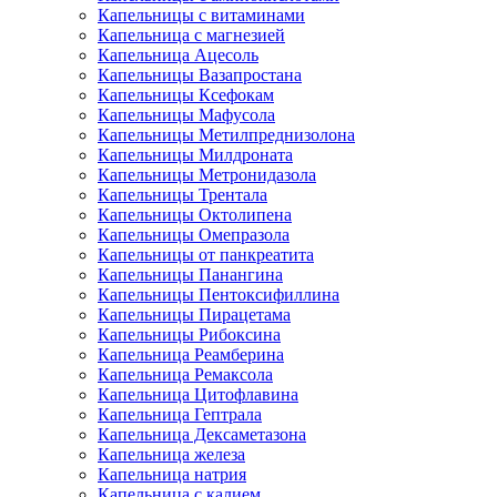
Капельницы с витаминами
Капельница с магнезией
Капельница Ацесоль
Капельницы Вазапростана
Капельницы Ксефокам
Капельницы Мафусола
Капельницы Метилпреднизолона
Капельницы Милдроната
Капельницы Метронидазола
Капельницы Трентала
Капельницы Октолипена
Капельницы Омепразола
Капельницы от панкреатита
Капельницы Панангина
Капельницы Пентоксифиллина
Капельницы Пирацетама
Капельницы Рибоксина
Капельница Реамберина
Капельница Ремаксола
Капельница Цитофлавина
Капельница Гептрала
Капельница Дексаметазона
Капельница железа
Капельница натрия
Капельница с калием