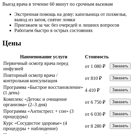
Выезд врача в течение 60 минут по срочным вызовам
Экстренная помощь на дому: капельница от похмелья,
вывод из запоя, снятие ломки
Приезжаем за час без очередей и лишних вопросов
Работаем быстро в острых состояниях
Цены
Наименование услуги
Стоимость
Первичный осмотр врача перед
от 1 080 ₽
Заказать
инфузией
Повторный осмотр врача /
от 810 ₽
Заказать
контрольная консультация
Программа «Быстрое восстановление»
4 410 ₽
Заказать
(1 день)
Комплекс «Детокс и очищение
от 6 750 ₽
Заказать
организма» (2–3 дня)
Программа «Антистресс + сон» (3
от 6 030 ₽
Заказать
процедуры)
Курс «Сосудистое здоровье» (4
от 8 280 ₽
Заказать
процедуры + наблюдение)