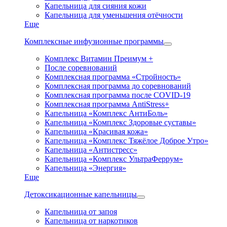
Капельница для сияния кожи
Капельница для уменьшения отёчности
Еще
Комплексные инфузионные программы
Комплекс Витамин Преимум +
После соревнований
Комплексная программа «Стройность»
Комплексная программа до соревнований
Комплексная программа после COVID-19
Комплексная программа AntiStress+
Капельница «Комплекс АнтиБоль»
Капельница «Комплекс Здоровые суставы»
Капельница «Красивая кожа»
Капельница «Комплекс Тяжёлое Доброе Утро»
Капельница «Антистресс»
Капельница «Комплекс УльтраФеррум»
Капельница «Энергия»
Еще
Детоксикационные капельницы
Капельница от запоя
Капельница от наркотиков