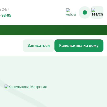
 24/7
7-93-05
Записаться
Капельница на дому
Комплексные инфузионные
программы
Комплекс Витамин Преимум +
После соревнований
Комплексная программа «Стройность»
гтей
Комплексная программа до
акне
соревнований
жи
Комплексная программа после COVID-
ия
19
Комплексная программа AntiStress+