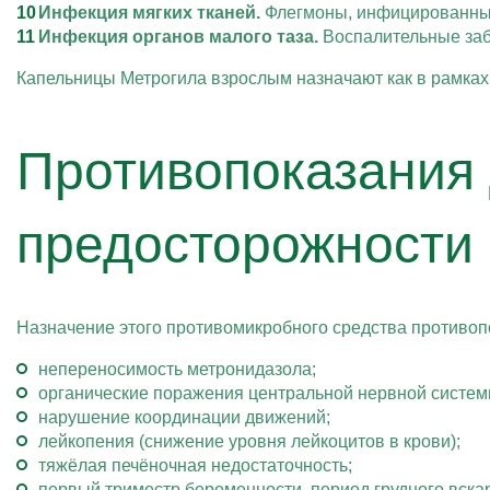
Инфекция мягких тканей.
Флегмоны, инфицированные
Инфекция органов малого таза.
Воспалительные заб
Капельницы Метрогила взрослым назначают как в рамках 
Противопоказания 
предосторожности
Назначение этого противомикробного средства противопо
непереносимость метронидазола;
органические поражения центральной нервной систем
нарушение координации движений;
лейкопения (снижение уровня лейкоцитов в крови);
тяжёлая печёночная недостаточность;
первый триместр беременности, период грудного вска