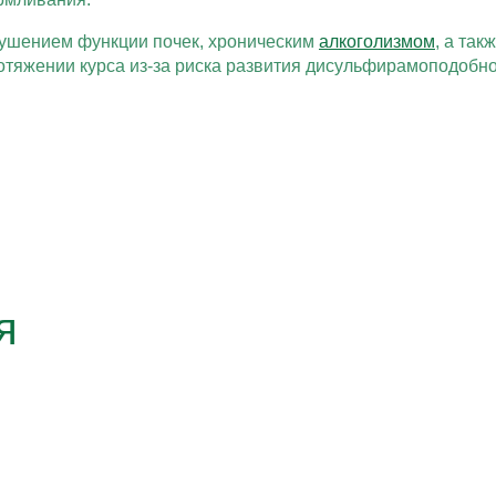
рушением функции почек, хроническим
алкоголизмом
, а та
отяжении курса из-за риска развития дисульфирамоподобно
я