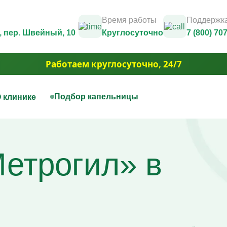
Время работы
Поддержка
, пер. Швейный, 10
Круглосуточно
7 (800) 70
Работаем круглосуточно, 24/7
Подбор капельницы
 клинике
нная терапия
Капельницы красоты
Юридические документы и лицензии
Контакты
цы на дому
Капельница Золушка
Фотогалерея
етрогил» в
ца для печени
Капельницы anti-age
3D Тур
цы для сосудов
Капельницы для похудения
Вакансии
ца при отравлении алкоголем
Капельница для волос и но
Акции
ца для сердца
Капельница для борьбы с 
Юридическая информация
ая капельница от усталости
Капельница для сияния ко
ца при обезвоживании
Капельница для уменьшен
ца для иммунитета
отёчности
ца для мозга