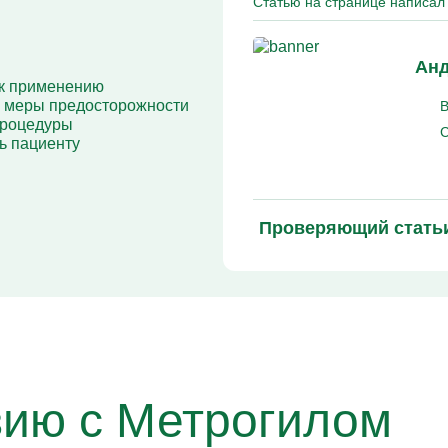
Статью на странице написал 
Кодирование Алгоминал
Колме от алкоголизма
Кодирование Аквилонг
Кодирование Эспераль
Анд
 к применению
и меры предосторожности
В
процедуры
С
ь пациенту
Проверяющий стать
зию с Метрогилом