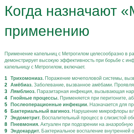
Когда назначают «
применению
Применение капельниц с Метрогилом целесообразно в р
демонстрирует высокую эффективность при борьбе с инф
капельницу с Метрогилом, включает.
Трихомониаз.
Поражение мочеполовой системы, выз
Амёбиаз.
Заболевание, вызванное амёбами. Проявляет
Лямблиоз.
Паразитарная инфекция, вызывающая нару
Гнойные процессы.
Применяется при перитоните, аб
Послеоперационные инфекции.
Назначается для пр
Бактериальный вагиноз.
Нарушение микрофлоры вла
Эндометрит.
Воспалительный процесс в слизистой обо
Пневмония.
Актуален при подозрении на анаэробную 
Эндокардит.
Бактериальное воспаление внутренней о