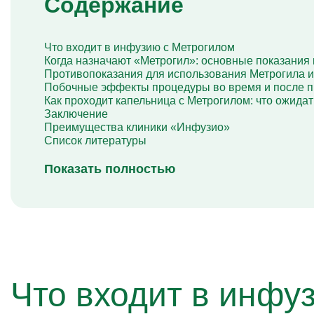
Содержание
Капельница Глиатилина
Капельницы Винпоцетина
Капельница Гемодез
Что входит в инфузию с Метрогилом
Капельница с янтарной кислотой
Когда назначают «Метрогил»: основные показания
Капельница Кавинтон
Противопоказания для использования Метрогила 
Капельница с тиоктовой кислотой
Побочные эффекты процедуры во время и после 
Капельницы «Лаеннек»
Как проходит капельница с Метрогилом: что ожидат
Капельница Мексидол
Заключение
Капельница Глутатион
Преимущества клиники «Инфузио»
Капельница Стерофундин
Список литературы
изотонический
Капельницы Преднизолона
Цераксон капельница
Показать полностью
Капельница Церебролизин
Капельница Мильгамма
Капельница Цефтриаксон
Капельница Ципрофлоксацин
Капельница Рингер
Что входит в инфу