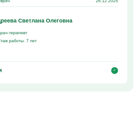
врач:
26.12.2025
реева Светлана Олеговна
рач-терапевт
таж работы:
7 лет
и