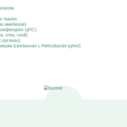
апахом
й
их тканях
ли амебиазе)
и инфекциях ЦНС)
 отек, гной)
 органах)
шки (связанная с Helicobacter pylori)