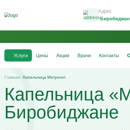
Адрес
Биробиджан
Услуги
Цены
Акции
Врачи
Контакты
О
Медикаментозные капельницы
Инфузио
(препараты)
Главная
Капельница Метрогил
Капельни
Капельница «М
Капельницы с аскорбиновой кислотой
Капельни
Капельницы с антибиотиками
Капельни
Капельницы с аминокислотами
Капельни
Капельницы с витаминами
Капельни
Биробиджане
Капельница с магнезией
Витаминн
Капельница Ацесоль
Капельни
Капельницы Вазапростана
Капельни
Капельницы Ксефокам
Капельни