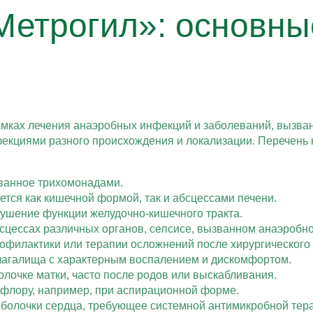
Метрогил»: основны
амках лечения анаэробных инфекций и заболеваний, вызв
екциями разного происхождения и локализации. Перечень к
ванное трихомонадами.
ся как кишечной формой, так и абсцессами печени.
шение функции желудочно-кишечного тракта.
сцессах различных органов, сепсисе, вызванном анаэробн
офилактики или терапии осложнений после хирургического
галища с характерным воспалением и дискомфортом.
лочке матки, часто после родов или выскабливания.
флору, например, при аспирационной форме.
болочки сердца, требующее системной антимикробной тер