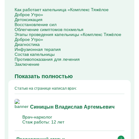
Капельницы Преднизолона
Цераксон капельница
Как работает капельница «Комплекс Тяжёлое
Капельница Церебролизин
Доброе Утро»
Капельница Мильгамма
Детоксикация
Капельница Цефтриаксон
Восстановление сил
Капельница Ципрофлоксацин
Облегчение симптомов похмелья
Капельница Рингер
Этапы проведения капельницы «Комплекс Тяжёлое
Доброе Утро»
Диагностика
Инфузионная терапия
Состав капельницы
Противопоказания для лечения
Заключение
Показать полностью
Статью на странице написал врач:
Синицын Владислав Артемьевич
Врач-нарколог
Стаж работы:
12 лет