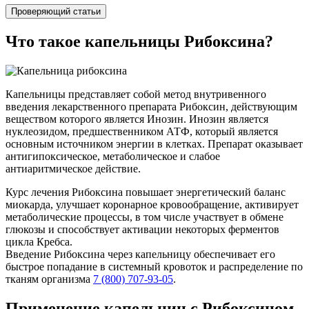
Проверяющий статьи
Что такое капельницы Рибоксина?
Капельницы представляет собой метод внутривенного
введения лекарственного препарата Рибоксин, действующим
веществом которого является Инозин. Инозин является
нуклеозидом, предшественником АТФ, который является
основным источником энергии в клетках. Препарат оказывает
антигипоксическое, метаболическое и слабое
антиаритмическое действие.
Курс лечения Рибоксина повышает энергетический баланс
миокарда, улучшает коронарное кровообращение, активирует
метаболические процессы, в том числе участвует в обмене
глюкозы и способствует активации некоторых ферментов
цикла Кребса.
Введение Рибоксина через капельницу обеспечивает его
быстрое попадание в системный кровоток и распределение по
тканям организма
7 (800) 707-93-05
.
Применение капельниц с Рибоксином