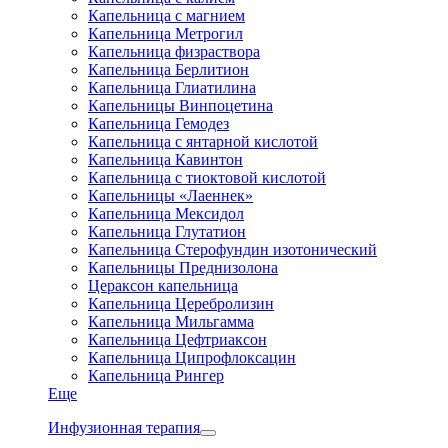
Капельница с магнием
Капельница Метрогил
Капельница физраствора
Капельница Берлитион
Капельница Глиатилина
Капельницы Винпоцетина
Капельница Гемодез
Капельница с янтарной кислотой
Капельница Кавинтон
Капельница с тиоктовой кислотой
Капельницы «Лаеннек»
Капельница Мексидол
Капельница Глутатион
Капельница Стерофундин изотонический
Капельницы Преднизолона
Цераксон капельница
Капельница Церебролизин
Капельница Мильгамма
Капельница Цефтриаксон
Капельница Ципрофлоксацин
Капельница Рингер
Еще
Инфузионная терапия