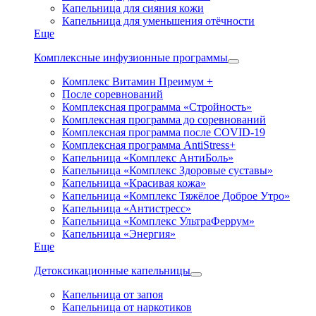
Капельница для сияния кожи
Капельница для уменьшения отёчности
Еще
Комплексные инфузионные программы
Комплекс Витамин Преимум +
После соревнований
Комплексная программа «Стройность»
Комплексная программа до соревнований
Комплексная программа после COVID-19
Комплексная программа AntiStress+
Капельница «Комплекс АнтиБоль»
Капельница «Комплекс Здоровые суставы»
Капельница «Красивая кожа»
Капельница «Комплекс Тяжёлое Доброе Утро»
Капельница «Антистресс»
Капельница «Комплекс УльтраФеррум»
Капельница «Энергия»
Еще
Детоксикационные капельницы
Капельница от запоя
Капельница от наркотиков