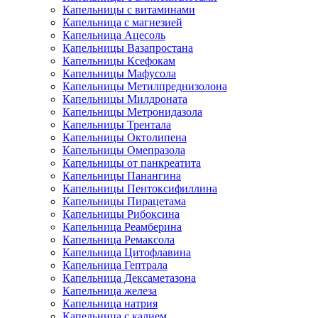
Капельницы с витаминами
Капельница с магнезией
Капельница Ацесоль
Капельницы Вазапростана
Капельницы Ксефокам
Капельницы Мафусола
Капельницы Метилпреднизолона
Капельницы Милдроната
Капельницы Метронидазола
Капельницы Трентала
Капельницы Октолипена
Капельницы Омепразола
Капельницы от панкреатита
Капельницы Панангина
Капельницы Пентоксифиллина
Капельницы Пирацетама
Капельницы Рибоксина
Капельница Реамберина
Капельница Ремаксола
Капельница Цитофлавина
Капельница Гептрала
Капельница Дексаметазона
Капельница железа
Капельница натрия
Капельница с калием