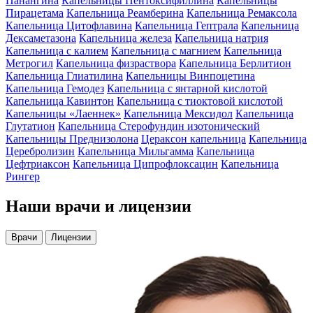
Панангина
Капельницы Пентоксифиллина
Капельницы
Пирацетама
Капельница Реамберина
Капельница Ремаксола
Капельница Цитофлавина
Капельница Гептрала
Капельница
Дексаметазона
Капельница железа
Капельница натрия
Капельница с калием
Капельница с магнием
Капельница
Метрогил
Капельница физраствора
Капельница Берлитион
Капельница Глиатилина
Капельницы Винпоцетина
Капельница Гемодез
Капельница с янтарной кислотой
Капельница Кавинтон
Капельница с тиоктовой кислотой
Капельницы «Лаеннек»
Капельница Мексидол
Капельница
Глутатион
Капельница Стерофундин изотонический
Капельницы Преднизолона
Цераксон капельница
Капельница
Церебролизин
Капельница Мильгамма
Капельница
Цефтриаксон
Капельница Ципрофлоксацин
Капельница
Рингер
Наши
врачи и лицензии
Врачи
Лицензии