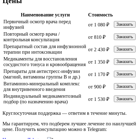
Цены
Наименование услуги
Стоимость
Первичный осмотр врача перед
от 1 080 ₽
Заказать
инфузией
Повторный осмотр врача /
от 810 ₽
Заказать
контрольная консультация
Препаратный состав для инфузионной
от 2 430 ₽
Заказать
терапии при интоксикации
Медикаменты для восстановления
от 1 350 ₽
Заказать
сосудистого тонуса и кровообращения
Препараты для антистресс-инфузии
от 1 170 ₽
Заказать
(магний, витамины группы B и др.)
Витаминно-минеральный комплекс
от 900 ₽
Заказать
для внутривенного введения
Индивидуальный медикаментозный
от 1 530 ₽
Заказать
подбор (по назначению врача)
Круглосуточная поддержка —
ответим в течение минуты.
Мы гарантируем, что подберем лучшее лечение по наилучшей
цене. Получить консультацию можно в Telegram: