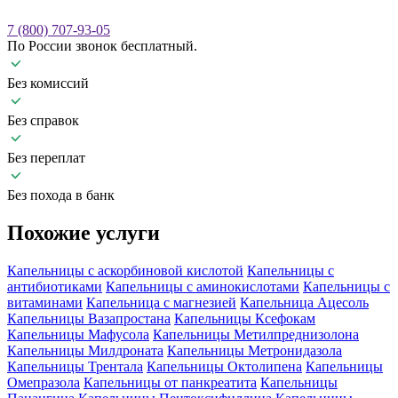
7 (800) 707-93-05
По России звонок бесплатный.
Без комиссий
Без справок
Без переплат
Без похода в банк
Похожие
услуги
Капельницы с аскорбиновой кислотой
Капельницы с
антибиотиками
Капельницы с аминокислотами
Капельницы с
витаминами
Капельница с магнезией
Капельница Ацесоль
Капельницы Вазапростана
Капельницы Ксефокам
Капельницы Мафусола
Капельницы Метилпреднизолона
Капельницы Милдроната
Капельницы Метронидазола
Капельницы Трентала
Капельницы Октолипена
Капельницы
Омепразола
Капельницы от панкреатита
Капельницы