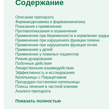
Содержание
Капельница Берлитион
Капельница Глиатилина
Капельницы Винпоцетина
Капельница Гемодез
Описание препарата
Капельница с янтарной кислотой
Фармакодинамика и фармакокинетика
Капельница Кавинтон
Показания к применению
Капельница с тиоктовой кислотой
Противопоказания и ограничения
Капельницы «Лаеннек»
Применение при беременности и кормлении грудь
Капельница Мексидол
Применение при нарушениях функции печени
Капельница Глутатион
Применение при нарушениях функции почек
Капельница Стерофундин
Применение у детей
изотонический
Применение у пожилых пациентов
Капельницы Преднизолона
Режим дозирования
Цераксон капельница
Побочные действия
Капельница Церебролизин
Лекарственное взаимодействие
Капельница Мильгамма
Эффективность и исследования
Капельница Цефтриаксон
Капельницы с Пирацетамом
Капельница Ципрофлоксацин
Процедура постановки капельницы
Капельница Рингер
Плюсы лечения в частной клинике
Аналоги препарата
Показать полностью