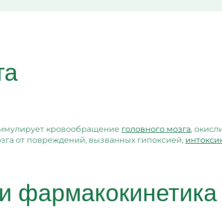
та
тимулирует кровообращение
головного мозга
, окис
зга от повреждений, вызванных гипоксией,
интокси
и фармакокинетика