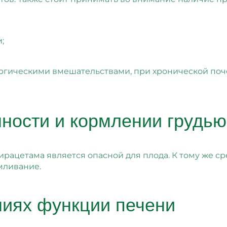
;
ргическими вмешательствами, при хронической поч
ности и кормлении грудью
ацетама является опасной для плода. К тому же сре
мливание.
иях функции печени