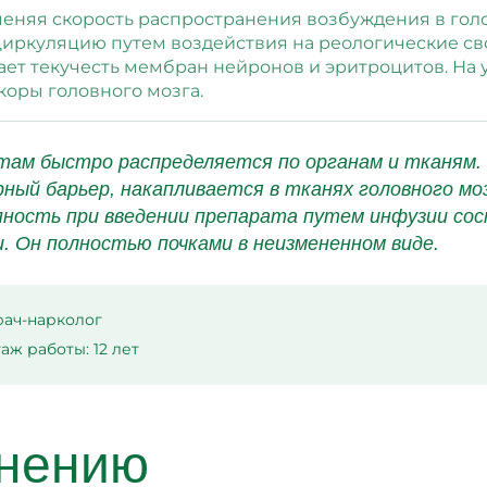
меняя скорость распространения возбуждения в гол
циркуляцию путем воздействия на реологические сво
т текучесть мембран нейронов и эритроцитов. На 
коры головного мозга.
там быстро распределяется по органам и тканям.
ый барьер, накапливается в тканях головного мозг
пность при введении препарата путем инфузии со
и. Он полностью почками в неизмененном виде.
рач-нарколог
аж работы: 12 лет
енению