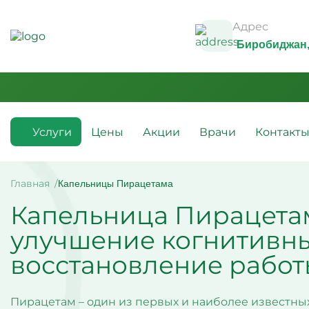
Адрес
Биробиджан
Услуги
Цены
Акции
Врачи
Контакт
Медикаментозные капельницы
Инфузио
(препараты)
Главная
Капельницы Пирацетама
Капельн
Капельница Пирацета
Капельницы с аскорбиновой
Капельн
кислотой
Капельн
улучшение когнитивн
Капельницы с антибиотиками
Капельн
Капельницы с аминокислотами
алкогол
восстановление работ
Капельницы с витаминами
Капельн
Капельница с магнезией
Витамин
Капельница Ацесоль
усталос
Капельницы Вазапростана
Капельн
Пирацетам – один из первых и наиболее известны