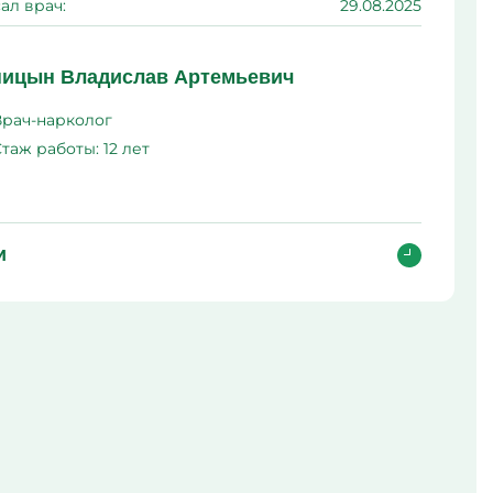
ал врач:
29.08.2025
ма
л
ицын Владислав Артемьевич
Врач-нарколог
Стаж работы:
12 лет
и