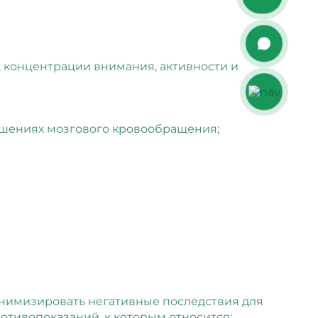
 концентрации внимания, активности и
рушениях мозгового кровообращения;
инимизировать негативные последствия для
отивопоказаний, к которым относится: