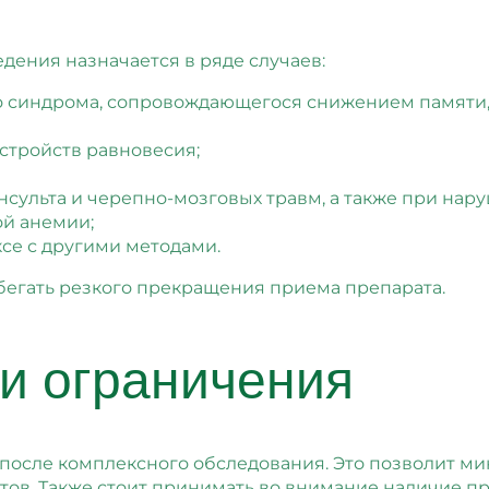
дения назначается в ряде случаев:
 синдрома, сопровождающегося снижением памяти,
стройств равновесия;
сульта и черепно-мозговых травм, а также при на
й анемии;
ксе с другими методами.
бегать резкого прекращения приема препарата.
и ограничения
 после комплексного обследования. Это позволит м
ов. Также стоит принимать во внимание наличие пр