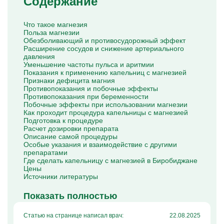
Содержание
Капельницы Преднизолона
Цераксон капельница
Капельница Церебролизин
Что такое магнезия
Капельница Мильгамма
Польза магнезии
Капельница Цефтриаксон
Обезболивающий и противосудорожный эффект
Капельница Ципрофлоксацин
Расширение сосудов и снижение артериального
Капельница Рингер
давления
Уменьшение частоты пульса и аритмии
Показания к применению капельниц с магнезией
Признаки дефицита магния
Противопоказания и побочные эффекты
Противопоказания при беременности
Побочные эффекты при использовании магнезии
Как проходит процедура капельницы с магнезией
Подготовка к процедуре
Расчет дозировки препарата
Описание самой процедуры
Особые указания и взаимодействие с другими
препаратами
Где сделать капельницу с магнезией в Биробиджане
Цены
Источники литературы
Показать полностью
Статью на странице написал врач:
22.08.2025