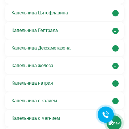
Капельница Цитофлавина
Капельница Гептрала
Капельница Дексаметазона
Капельница железа
Ольга Кравченко
Здравствуйте! Готова помочь
Капельница натрия
вам. Напишите мне, если у
вас появятся вопросы.
Капельница с калием
Капельница с магнием