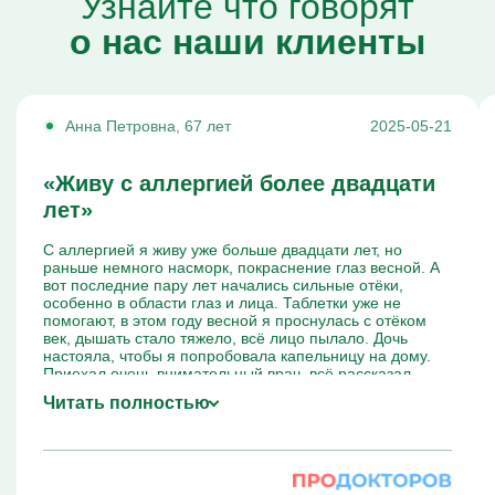
Узнайте что говорят
о нас наши клиенты
Анна Петровна, 67 лет
2025-05-21
«Живу с аллергией более двадцати
лет»
С аллергией я живу уже больше двадцати лет, но
раньше немного насморк, покраснение глаз весной. А
вот последние пару лет начались сильные отёки,
особенно в области глаз и лица. Таблетки уже не
помогают, в этом году весной я проснулась с отёком
век, дышать стало тяжело, всё лицо пылало. Дочь
настояла, чтобы я попробовала капельницу на дому.
Приехал очень внимательный врач, всё рассказал,
измерил давление, уточнил, какие у меня хронические
Читать полностью
заболевания. Капельница шла около получаса, всё
время врач был рядом. Я прям почувствовала как
дышать стало легче, ушёл жар с лица. На следующее
утро отёк сошёл, кожа не чесалась, самочувствие было
намного лучше, чем после таблеток.