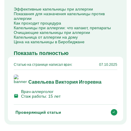
Капельницы Преднизолона
Цераксон капельница
Эффективные капельницы при аллергии
Капельница Церебролизин
Показания для назначения капельницы против
Капельница Мильгамма
аллергии
Капельница Цефтриаксон
Как проходит процедура
Капельница Ципрофлоксацин
Капельницы при аллергии: что капают, препараты
Капельница Рингер
Очищающие капельницы при аллергии
Капельница от аллергии на дому
Цена на капельницы в Биробиджане
Показать полностью
Статью на странице написал врач:
07.10.2025
Савельева Виктория Игоревна
Врач-аллерголог
Стаж работы:
15 лет
Проверяющий статьи